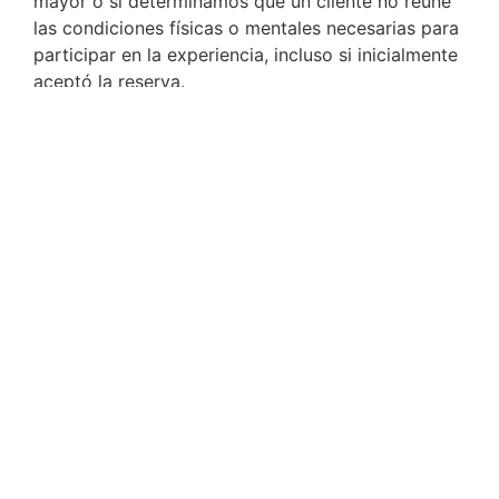
mayor o si determinamos que un cliente no reúne
las condiciones físicas o mentales necesarias para
participar en la experiencia, incluso si inicialmente
aceptó la reserva.
CÓMO LLEGAR
Escríbenos
Chatea con nosotros
Centro de llamadas
NUESTROS TOURS
Visitas de un día
Excursiones desde Ciudad de Guatemala