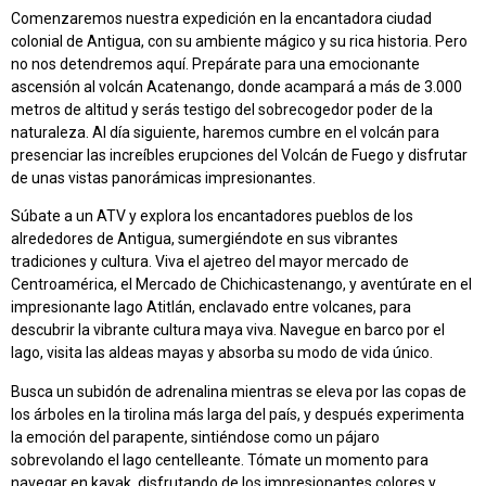
Comenzaremos nuestra expedición en la encantadora ciudad
colonial de Antigua, con su ambiente mágico y su rica historia. Pero
no nos detendremos aquí. Prepárate para una emocionante
ascensión al volcán Acatenango, donde acampará a más de 3.000
metros de altitud y serás testigo del sobrecogedor poder de la
naturaleza. Al día siguiente, haremos cumbre en el volcán para
presenciar las increíbles erupciones del Volcán de Fuego y disfrutar
de unas vistas panorámicas impresionantes.
Súbate a un ATV y explora los encantadores pueblos de los
alrededores de Antigua, sumergiéndote en sus vibrantes
tradiciones y cultura. Viva el ajetreo del mayor mercado de
Centroamérica, el Mercado de Chichicastenango, y aventúrate en el
impresionante lago Atitlán, enclavado entre volcanes, para
descubrir la vibrante cultura maya viva. Navegue en barco por el
lago, visita las aldeas mayas y absorba su modo de vida único.
Busca un subidón de adrenalina mientras se eleva por las copas de
los árboles en la tirolina más larga del país, y después experimenta
la emoción del parapente, sintiéndose como un pájaro
sobrevolando el lago centelleante. Tómate un momento para
navegar en kayak, disfrutando de los impresionantes colores y