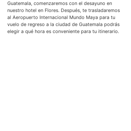
Guatemala, comenzaremos con el desayuno en
nuestro hotel en Flores. Después, te trasladaremos
al Aeropuerto Internacional Mundo Maya para tu
vuelo de regreso a la ciudad de Guatemala podrás
elegir a qué hora es conveniente para tu itinerario.
Si le queda tiempo libre, podrás explorar las
atracciones de la ciudad, visitar los mercados
locales o hacer algunas compras de última hora.
Te deseamos un viaje seguro y esperamos que los
recuerdos que ha hecho durante su Tour de
Aventura en Guatemala se queden contigo para
toda la vida.
LISTA DE HOTELES