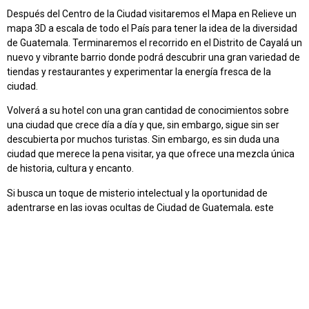
Después del Centro de la Ciudad visitaremos el Mapa en Relieve un
mapa 3D a escala de todo el País para tener la idea de la diversidad
de Guatemala. Terminaremos el recorrido en el Distrito de Cayalá
un
nuevo y vibrante barrio donde podrá descubrir una gran variedad de
tiendas y restaurantes y experimentar la energía fresca de la
ciudad.
Volverá a su hotel con una gran cantidad de conocimientos sobre
una ciudad que crece día a día y que, sin embargo, sigue sin ser
descubierta por muchos turistas. Sin embargo, es sin duda una
ciudad que merece la pena visitar, ya que ofrece una mezcla única
de historia, cultura y encanto.
Si busca un toque de misterio intelectual y la oportunidad de
adentrarse en las joyas ocultas de Ciudad de Guatemala, este
recorrido es perfecto para usted. Descubra los secretos que
esconden sus vibrantes calles, empápese de su rico patrimonio y
sumérjase en el encanto de esta cautivadora ciudad. No pierda la
oportunidad de explorar Ciudad de Guatemala, un destino que le
dejará intrigado e inspirado. Reserve ya su Excursión a Ciudad de
Guatemala y adéntrese en una aventura inolvidable.