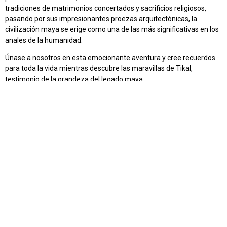
tradiciones de matrimonios concertados y sacrificios religiosos,
pasando por sus impresionantes proezas arquitectónicas, la
civilización maya se erige como una de las más significativas en los
anales de la humanidad.
Únase a nosotros en esta emocionante aventura y cree recuerdos
para toda la vida mientras descubre las maravillas de Tikal,
testimonio de la grandeza del legado maya.
$189
2 PAX
$179
3 PAX
$164
4 PAX