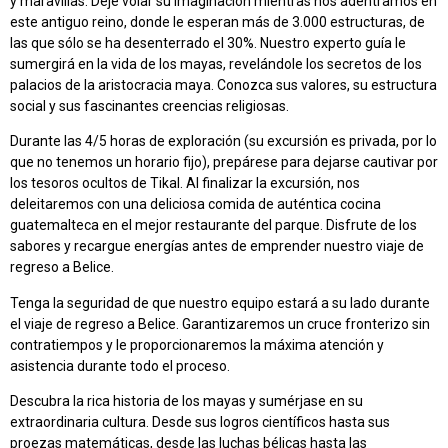
y maravillas. Deje volar su imaginación mientras nos adentramos en
este antiguo reino, donde le esperan más de 3.000 estructuras, de
las que sólo se ha desenterrado el 30%. Nuestro experto guía le
sumergirá en la vida de los mayas, revelándole los secretos de los
palacios de la aristocracia maya. Conozca sus valores, su estructura
social y sus fascinantes creencias religiosas.
Durante las 4/5 horas de exploración (su excursión es privada, por lo
que no tenemos un horario fijo), prepárese para dejarse cautivar por
los tesoros ocultos de Tikal. Al finalizar la excursión, nos
deleitaremos con una deliciosa comida de auténtica cocina
guatemalteca en el mejor restaurante del parque. Disfrute de los
sabores y recargue energías antes de emprender nuestro viaje de
regreso a Belice.
Tenga la seguridad de que nuestro equipo estará a su lado durante
el viaje de regreso a Belice. Garantizaremos un cruce fronterizo sin
contratiempos y le proporcionaremos la máxima atención y
asistencia durante todo el proceso.
Descubra la rica historia de los mayas y sumérjase en su
extraordinaria cultura. Desde sus logros científicos hasta sus
proezas matemáticas, desde las luchas bélicas hasta las