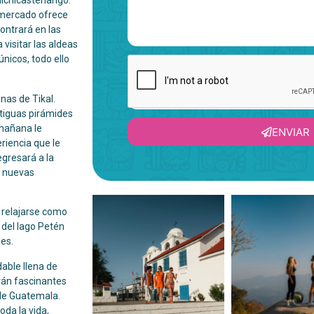
hichicastenango.
e mercado ofrece
contrará en las
a visitar las aldeas
únicos, todo ello
nas de Tikal.
ntiguas pirámides
 mañana le
ENVIAR
riencia que le
gresará a la
y nuevas
o relajarse como
 del lago Petén
es.
dable llena de
rán fascinantes
 de Guatemala.
oda la vida,