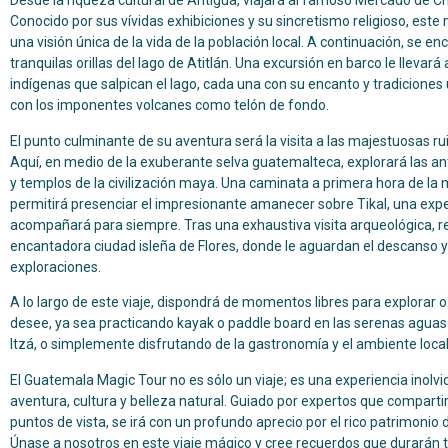
Desde la riqueza cultural de Antigua, viajará al famoso Mercado de C
Conocido por sus vívidas exhibiciones y su sincretismo religioso, est
una visión única de la vida de la población local. A continuación, se en
tranquilas orillas del lago de Atitlán. Una excursión en barco le llevará 
indígenas que salpican el lago, cada una con su encanto y tradiciones 
con los imponentes volcanes como telón de fondo.
El punto culminante de su aventura será la visita a las majestuosas rui
Aquí, en medio de la exuberante selva guatemalteca, explorará las a
y templos de la civilización maya. Una caminata a primera hora de la
permitirá presenciar el impresionante amanecer sobre Tikal, una expe
acompañará para siempre. Tras una exhaustiva visita arqueológica, re
encantadora ciudad isleña de Flores, donde le aguardan el descanso 
exploraciones.
A lo largo de este viaje, dispondrá de momentos libres para explorar 
desee, ya sea practicando kayak o paddle board en las serenas aguas
Itzá, o simplemente disfrutando de la gastronomía y el ambiente local
El Guatemala Magic Tour no es sólo un viaje; es una experiencia inolvi
aventura, cultura y belleza natural. Guiado por expertos que comparti
puntos de vista, se irá con un profundo aprecio por el rico patrimonio
Únase a nosotros en este viaje mágico y cree recuerdos que durarán t