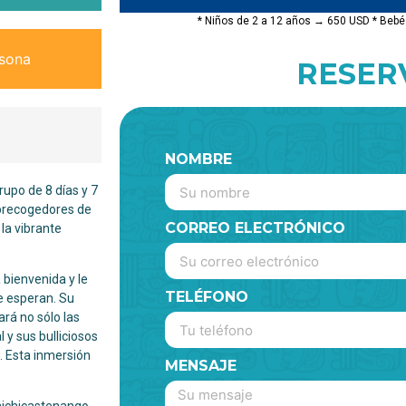
* Niños de 2 a 12 años → 650 USD * Beb
rsona
RESER
NOMBRE
rupo de 8 días y 7
brecogedores de
CORREO ELECTRÓNICO
la vibrante
 bienvenida y le
TELÉFONO
le esperan. Su
rá no sólo las
 y sus bulliciosos
. Esta inmersión
MENSAJE