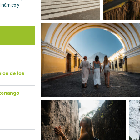
dinámico y
los de los
stenango